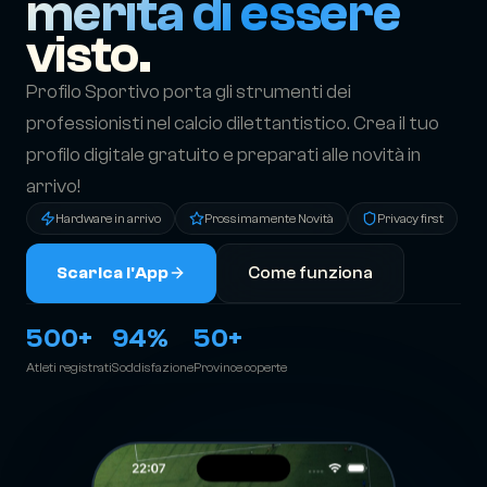
merita di essere
visto.
Profilo Sportivo porta gli strumenti dei
professionisti nel calcio dilettantistico. Crea il tuo
profilo digitale gratuito e preparati alle novità in
arrivo!
Hardware in arrivo
Prossimamente Novità
Privacy first
Scarica l'App
Come funziona
500+
94%
50+
Atleti registrati
Soddisfazione
Province coperte